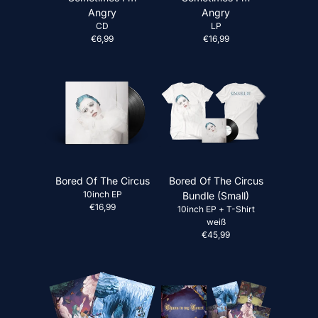
Angry
Angry
CD
LP
€6,99
€16,99
Bored Of The Circus
Bored Of The Circus
10inch EP
Bundle (Small)
€16,99
10inch EP + T-Shirt
weiß
€45,99