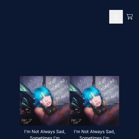
Zum Inhalt
War
Konto
More from Kings Elliot
I'm Not Always Sad,
I'm Not Always Sad,
Sometimes I'm
Sometimes I'm